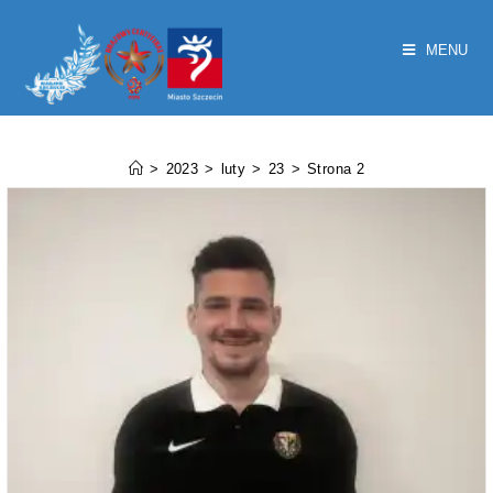
MENU
Dzienne archiwa:23 lutego 2023
>
2023
>
luty
>
23
>
Strona 2