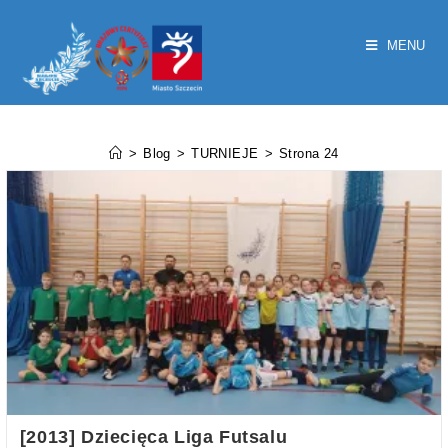
MENU
TURNIEJE
>
Blog
>
TURNIEJE
>
Strona 24
[2013] Dziecięca Liga Futsalu