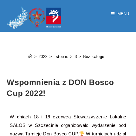
MENU
Wspomnienia z DON Bosco Cup
2022!
>
2022
>
listopad
>
3
>
Bez kategorii
Wspomnienia z DON Bosco
Cup 2022!
W dniach 18 i 19 czerwca Stowarzyszenie Lokalne
SALOS w Szczecinie organizowało wydarzenie pod
nazwą Turnieje Don Bosco CUP.
W turniejach udział