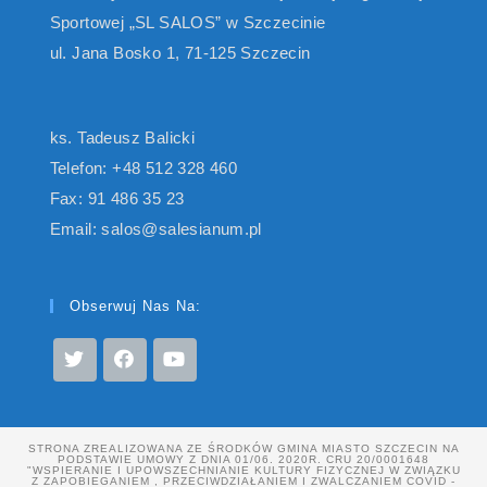
Sportowej „SL SALOS” w Szczecinie
ul. Jana Bosko 1, 71-125 Szczecin
ks. Tadeusz Balicki
Telefon: +48 512 328 460
Fax: 91 486 35 23
Email: salos@salesianum.pl
Obserwuj Nas Na:
STRONA ZREALIZOWANA ZE ŚRODKÓW GMINA MIASTO SZCZECIN NA
PODSTAWIE UMOWY Z DNIA 01/06. 2020R. CRU 20/0001648
"WSPIERANIE I UPOWSZECHNIANIE KULTURY FIZYCZNEJ W ZWIĄZKU
Z ZAPOBIEGANIEM , PRZECIWDZIAŁANIEM I ZWALCZANIEM COVID -