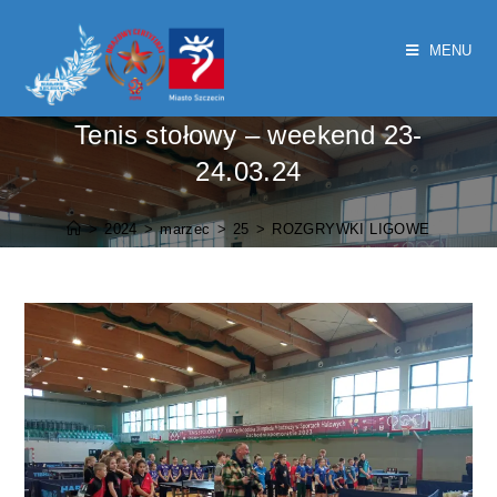
MENU
Tenis stołowy – weekend 23-
24.03.24
>
2024
>
marzec
>
25
>
ROZGRYWKI LIGOWE