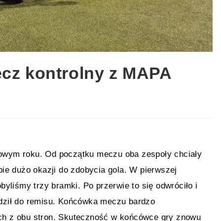
 Mecz kontrolny z MAPA
owym roku. Od początku meczu oba zespoły chciały
bie dużo okazji do zdobycia gola. W pierwszej
byliśmy trzy bramki. Po przerwie to się odwróciło i
dził do remisu. Końcówka meczu bardzo
ch z obu stron. Skuteczność w końcówce gry znowu