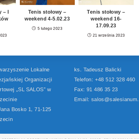
 – I
Tenis stołowy –
Tenis stołowy –
ków
weekend 4-5.02.23
weekend 16-
17.09.23
5 lutego 2023
2023
21 września 2023
warzyszenie Lokalne
ks. Tadeusz Balicki
ezjańskiej Organizacji
Telefon: +48 512 328 460
rtowej „SL SALOS” w
Fax: 91 486 35 23
zecinie
Email: salos@salesianum.
 Jana Bosko 1, 71-125
zecin