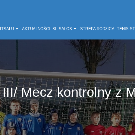
FUTSALU
AKTUALNOŚCI
SL SALOS
STREFA RODZICA
TENIS S
1 III/ Mecz kontrolny z
>
2023
>
styczeń
>
17
>
MECZE TOWARZYSKIE