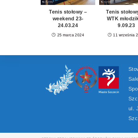
Tenis stołowy –
Tenis stołowy
weekend 23-
WTK młodzi
24.03.24
9.09.23
25 marca 2024
11 września 
Sto
Sal
Spo
Szc
ul.
Szc