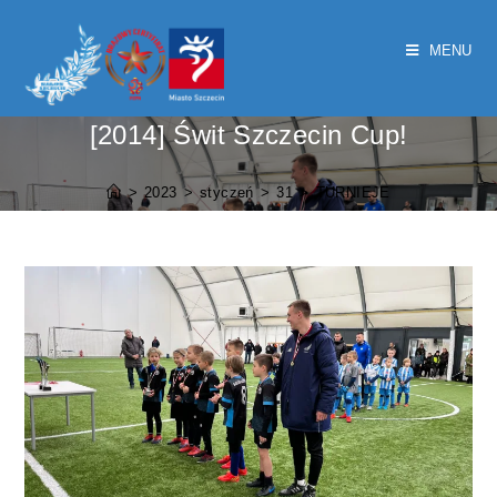
MENU
[2014] Świt Szczecin Cup!
>
2023
>
styczeń
>
31
>
TURNIEJE