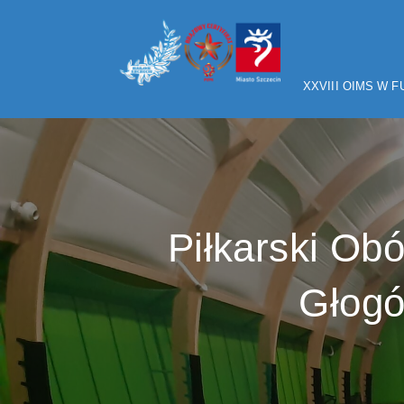
XXVIII OIMS W 
Piłkarski Ob
Głogó