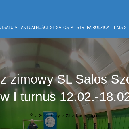
FUTSALU
AKTUALNOŚCI
SL SALOS
STREFA RODZICA
TENIS S
óz zimowy SL Salos Sz
w I turnus 12.02.-18.0
>
2023
>
luty
>
23
>
Bez kategorii