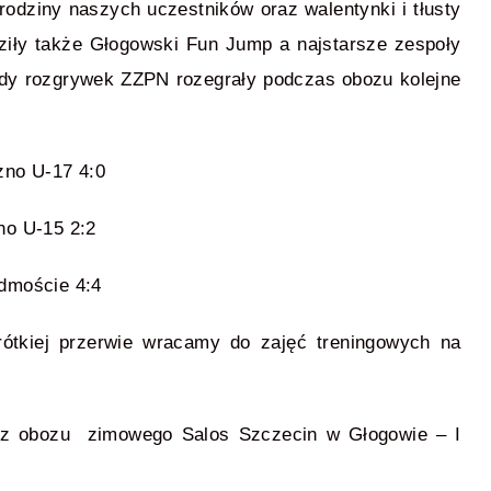
odziny naszych uczestników oraz walentynki i tłusty
ziły także Głogowski Fun Jump a najstarsze zespoły
ndy rozgrywek ZZPN rozegrały podczas obozu kolejne
zno U-17 4:0
no U-15 2:2
dmoście 4:4
tkiej przerwie wracamy do zajęć treningowych na
ii z obozu zimowego Salos Szczecin w Głogowie – I