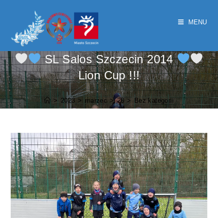
MENU
SL Salos Szczecin 2014
Lion Cup !!!
>
2023
>
marzec
>
28
>
Bez kategorii