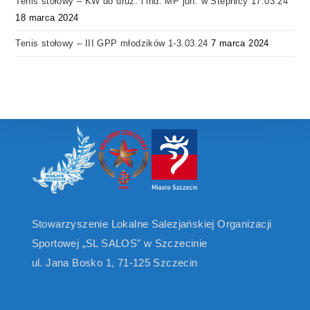
Tenis stołowy – KW do druż. i ind. MP jun. w Stepnicy 17.03.24
18 marca 2024
Tenis stołowy – III GPP młodzików 1-3.03.24
7 marca 2024
Stowarzyszenie Lokalne Salezjańskiej Organizacji
Sportowej „SL SALOS” w Szczecinie
ul. Jana Bosko 1, 71-125 Szczecin