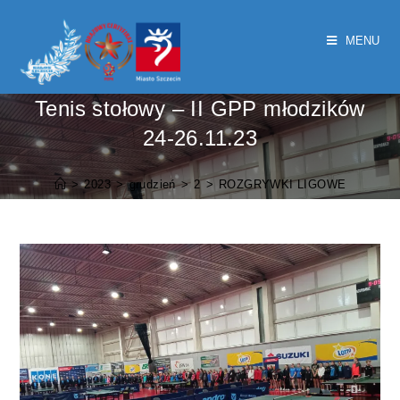
MENU
Tenis stołowy – II GPP młodzików
24-26.11.23
>
2023
>
grudzień
>
2
>
ROZGRYWKI LIGOWE