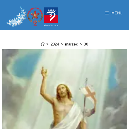
MENU
Dzienne archiwa:30 marca 2024
>
2024
>
marzec
>
30