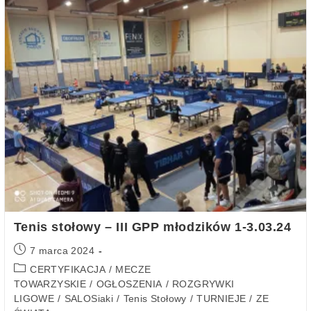
Tenis stołowy – III GPP młodzików 1-3.03.24
7 marca 2024
CERTYFIKACJA
/
MECZE
TOWARZYSKIE
/
OGŁOSZENIA
/
ROZGRYWKI
LIGOWE
/
SALOSiaki
/
Tenis Stołowy
/
TURNIEJE
/
ZE