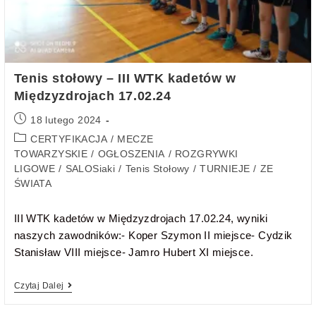
Tenis stołowy – III WTK kadetów w
Międzyzdrojach 17.02.24
18 lutego 2024
CERTYFIKACJA
/
MECZE
TOWARZYSKIE
/
OGŁOSZENIA
/
ROZGRYWKI
LIGOWE
/
SALOSiaki
/
Tenis Stołowy
/
TURNIEJE
/
ZE
ŚWIATA
III WTK kadetów w Międzyzdrojach 17.02.24, wyniki
naszych zawodników:- Koper Szymon II miejsce- Cydzik
Stanisław VIII miejsce- Jamro Hubert XI miejsce.
Czytaj Dalej