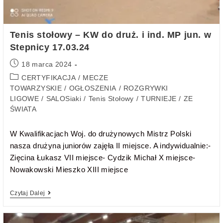
Tenis stołowy – KW do druż. i ind. MP jun. w
Stepnicy 17.03.24
18 marca 2024
CERTYFIKACJA
/
MECZE
TOWARZYSKIE
/
OGŁOSZENIA
/
ROZGRYWKI
LIGOWE
/
SALOSiaki
/
Tenis Stołowy
/
TURNIEJE
/
ZE
ŚWIATA
W Kwalifikacjach Woj. do drużynowych Mistrz Polski
nasza drużyna juniorów zajęła II miejsce. A indywidualnie:-
Zięcina Łukasz VII miejsce- Cydzik Michał X miejsce-
Nowakowski Mieszko XIII miejsce
Czytaj Dalej