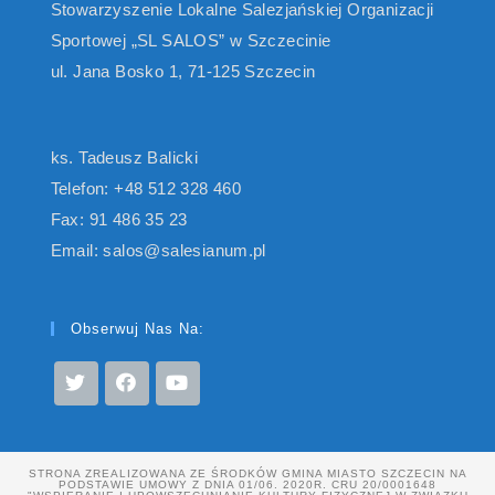
Stowarzyszenie Lokalne Salezjańskiej Organizacji
Sportowej „SL SALOS” w Szczecinie
ul. Jana Bosko 1, 71-125 Szczecin
ks. Tadeusz Balicki
Telefon: +48 512 328 460
Fax: 91 486 35 23
Email: salos@salesianum.pl
Obserwuj Nas Na:
STRONA ZREALIZOWANA ZE ŚRODKÓW GMINA MIASTO SZCZECIN NA
PODSTAWIE UMOWY Z DNIA 01/06. 2020R. CRU 20/0001648