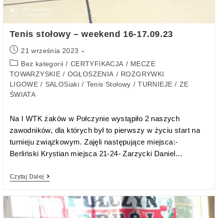
Tenis stołowy – weekend 16-17.09.23
21 września 2023
Bez kategorii
/
CERTYFIKACJA
/
MECZE
TOWARZYSKIE
/
OGŁOSZENIA
/
ROZGRYWKI
LIGOWE
/
SALOSiaki
/
Tenis Stołowy
/
TURNIEJE
/
ZE
ŚWIATA
Na I WTK żaków w Połczynie wystąpiło 2 naszych
zawodników, dla których był to pierwszy w życiu start na
turnieju związkowym. Zajęli następujące miejsca:-
Berliński Krystian miejsca 21-24- Zarzycki Daniel…
Czytaj Dalej