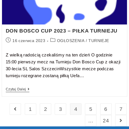
DON BOSCO CUP 2023 – PIŁKA TURNIEJU
16 czerwca 2023
OGŁOSZENIA
/
TURNIEJE
Z wielką radością czekaliśmy na ten dzień O godzinie
15:00 pierwszy mecz na Turnieju Don Bosco Cup z okazji
30-lecia SL Salos SzczecinWszystkie mecze podczas
turnieju rozegrane zostaną piłką Uefa…
Czytaj Dalej
1
2
3
4
5
6
7
…
24