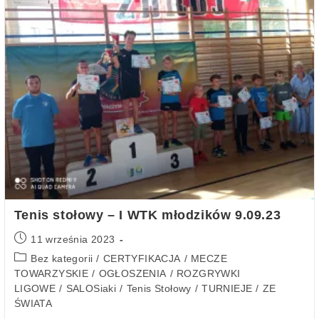
Tenis stołowy – I WTK młodzików 9.09.23
11 września 2023
Bez kategorii
/
CERTYFIKACJA
/
MECZE
TOWARZYSKIE
/
OGŁOSZENIA
/
ROZGRYWKI
LIGOWE
/
SALOSiaki
/
Tenis Stołowy
/
TURNIEJE
/
ZE
ŚWIATA