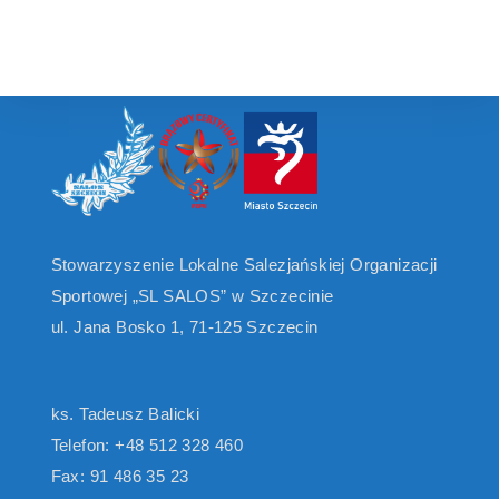
,
,
,
,
,
,
,
o
e
n
w
s
N
a
v
i
g
a
Stowarzyszenie Lokalne Salezjańskiej Organizacji
t
Sportowej „SL SALOS” w Szczecinie
i
ul. Jana Bosko 1, 71-125 Szczecin
o
n
ks. Tadeusz Balicki
Telefon: +48 512 328 460
Fax: 91 486 35 23