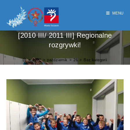
MENU
[2010 III/ 2011 III] Regionalne
rozgrywki!
>
2022
>
październik
>
26
>
Bez kategorii